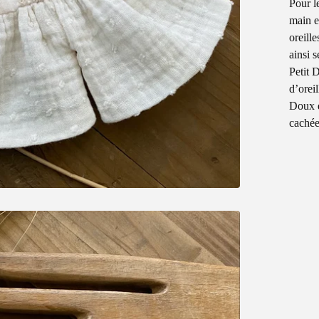
Pour l
main e
oreille
ainsi 
Petit 
d’orei
Doux d
cachée