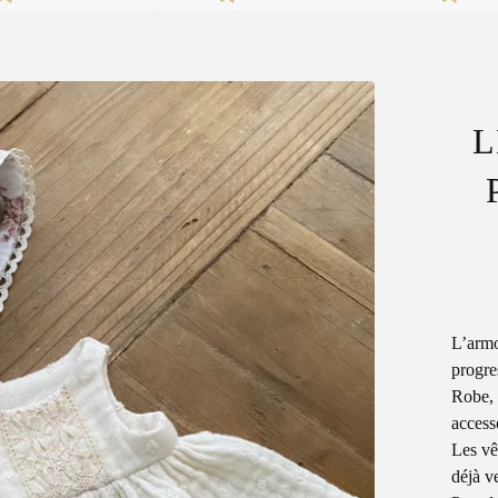
L
L’armo
progre
Robe, 
accesso
Les vê
déjà v