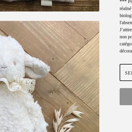
*** Pr
réalisé
biolog
l'abse
J’attir
non po
catégor
décora