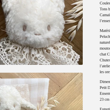
Coule
Tons b
Camaïe
l’ensem
Matér
Peluch
naturel
mouton
chat C
Chutes
l’atel
les ore
Dimen
Petit 
Ensemb
23 cm 
Entret