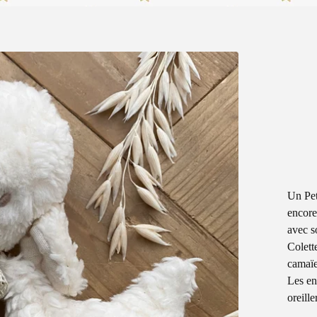
Un Pet
encore
avec s
Colett
camaïe
Les en
oreill