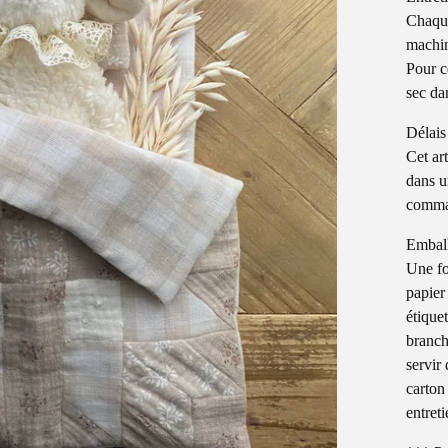
Chaque
machin
Pour c
sec da
Délais
Cet ar
dans u
comma
Embal
Une fo
papier
étiquet
branch
servir
carton
entreti