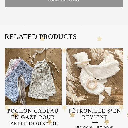
RELATED PRODUCTS
POCHON CADEAU
PÉTRONILLE S’EN
EN GAZE POUR
REVIENT
"PETIT DOUX" OU
52,00
€
-
57,00
€