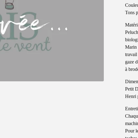
Coule
Tons p
Matér
Peluch
biolog
Marin 
travai
gaze d
à brod
Dimen
Petit 
Henri 
Entret
Chaque
machin
Pour l