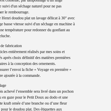
 est conseillé, par tamponnage d'un linge
 suivi d'un séchage naturel pour ne pas
er le rembourrage.
e Henri doudou plat un lavage délicat à 30° avec
ge basse vitesse suivi d'un séchage en machine à
e température pour redonner du gonflant au
peluche.
 de fabrication
ticles entièrement réalisés par mes soins et
sés après choix définitif des matières premières
aires à la conception des ornements.
ssurer l’envoi la fiche « Voyage en première »
tre ajoutée à la commande.
lage
is achevé l’ensemble sera livré dans un pochon
su en gaze pour le Petit Doux au dodo et une
te kraft ornée d’une branche ou d’une fleur
 pour le doudou plat. Des étiquettes aux