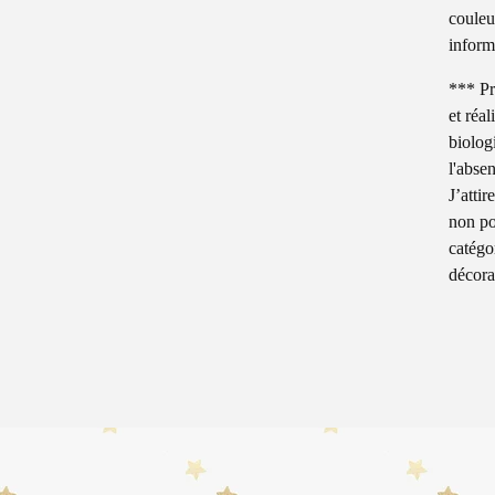
couleu
inform
*** Pr
et réal
biolog
l'abse
J’attir
non po
catégor
décora