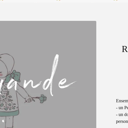
R
Ensem
- un P
- un d
person