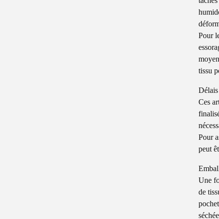
taches
humide
déform
Pour l
essora
moyenn
tissu 
Délais
Ces ar
finali
nécess
Pour a
peut ê
Embal
Une fo
de tis
pochet
séchée