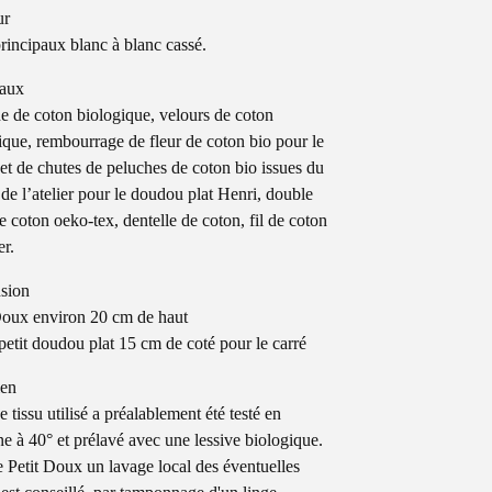
ur
rincipaux blanc à blanc cassé.
iaux
e de coton biologique, velours de coton
ique, rembourrage de fleur de coton bio pour le
et de chutes de peluches de coton bio issues du
l de l’atelier pour le doudou plat Henri, double
e coton oeko-tex, dentelle de coton, fil de coton
er.
sion
Doux environ 20 cm de haut
petit doudou plat 15 cm de coté pour le carré
ien
 tissu utilisé a préalablement été testé en
e à 40° et prélavé avec une lessive biologique.
e Petit Doux un lavage local des éventuelles