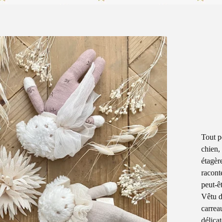
Tout p
chien,
étagère
raconte
peut-ê
Vêtu de
carrea
délica