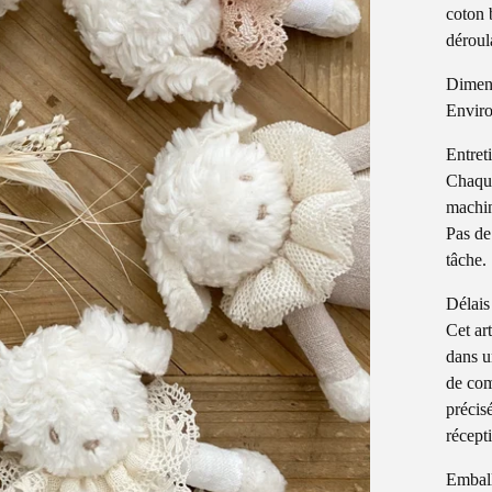
coton 
déroul
Dimen
Enviro
Entret
Chaque
machin
Pas de
tâche.
Délais
Cet ar
dans u
de com
précis
récept
Embal