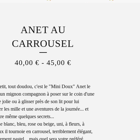
ANET AU
CARROUSEL
40,00
€
-
45,00
€
etit, tout doudou, c'est le "Mini Doux" Anet le
 un mignon compagnon à poser sur le coin d'une
 jolie ou à glisser près de son lit pour lui
r les mille et une aventures de la journée... et
tre même quelques secrets...
 blanc, bleu, rose ou beige, uni, à fleurs, à
ux il tournoie en carrousel, terriblement élégant,
tement pastel... mais quel sera votre préféré