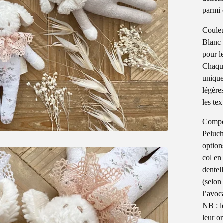
parmi 
Coule
Blanc 
pour l
Chaque 
unique
légère
les tex
Compo
Peluch
option
col en
dentel
(selon 
l’avoc
NB : l
leur o