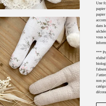
Une fo
papier
papier
accomp
dans le
séchée
vous so
inform
*** Pr
réalisé
biolog
l'abse
J’attir
non po
catégor
décora