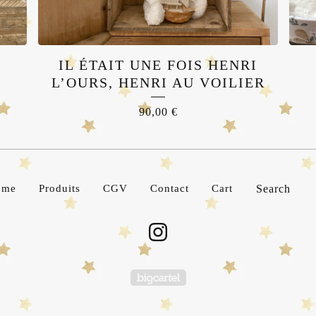
IL ÉTAIT UNE FOIS HENRI
L’OURS, HENRI AU VOILIER
90,00
€
Search
ome
Produits
CGV
Contact
Cart
products
Powered by Big Cartel