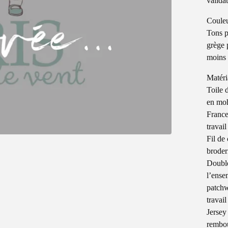
validat
Coule
Tons p
grège 
moins 
Matér
Toile 
en moh
France
travail
Fil de
broder
Double
l’ense
patchw
travail
Jersey
rembou