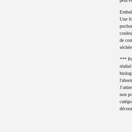
peut ê
Embal
Une fo
pochon
couleu
de com
séchée
*** Pr
réalisé
biolog
l'abse
J’attir
non po
catégor
décora