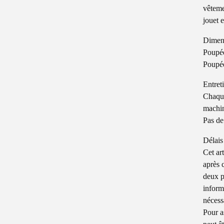
vêteme
jouet 
Dimen
Poupé
Poupée
Entret
Chaque
machin
Pas de
Délais
Cet art
après 
deux p
inform
nécess
Pour a