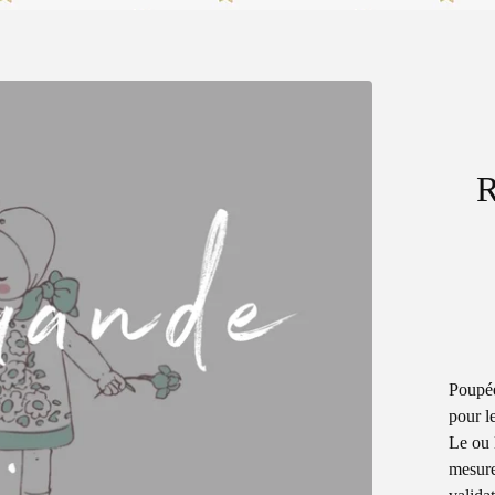
Poupée
pour l
Le ou 
mesure