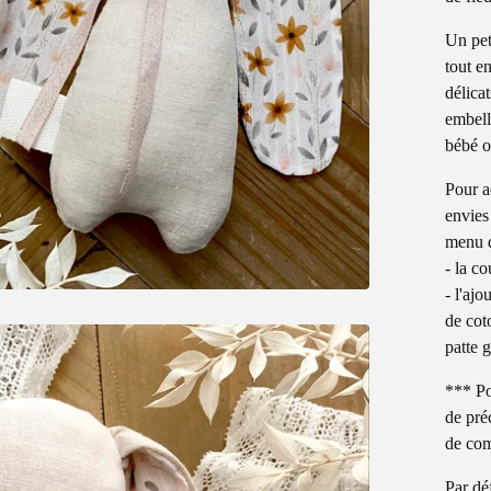
Un pet
tout e
délicat
embell
bébé o
Pour a
envies
menu d
- la c
- l'aj
de cot
patte 
*** Po
de pré
de com
Par dé