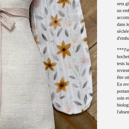
sera g
un emb
accomp
dans l
séchée
d'emba
***J'at
hochet 
tests 
revien
être ut
En rev
portan
soin et
biolog
l'abse