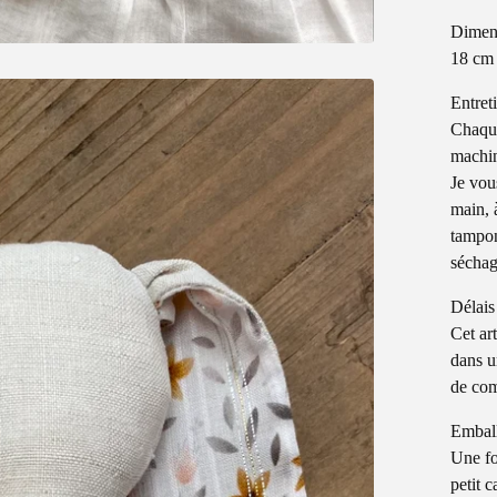
Dimen
18 cm 
Entret
Chaque
machin
Je vou
main, 
tampon
séchag
Délais
Cet ar
dans u
de co
Embal
Une fo
petit c