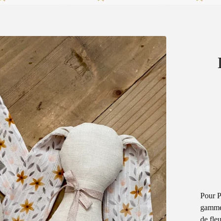
Pour P
gamme 
de fle