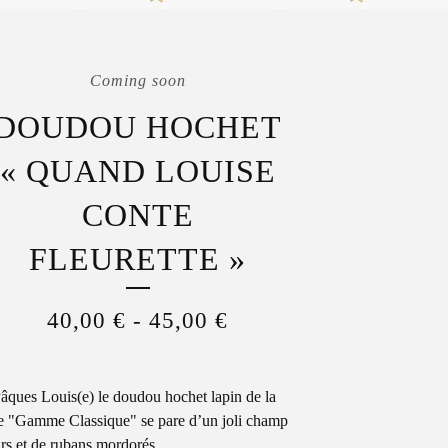
Coming soon
DOUDOU HOCHET
« QUAND LOUISE
CONTE
FLEURETTE »
40,00
€
-
45,00
€
âques Louis(e) le doudou hochet lapin de la
"Gamme Classique" se pare d’un joli champ
urs et de rubans mordorés...