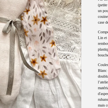
(petite
un pou
couine
case d
Compo
Lin et
rembou
plasti
bouche
Coule
Blanc 
doublu
l’ateli
matéri
d'aspe
rubans 
mais ce