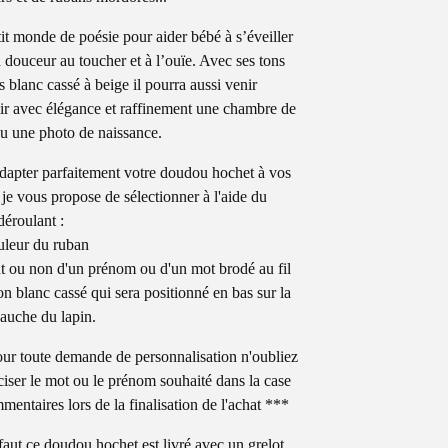
it monde de poésie pour aider bébé à s’éveiller
n douceur au toucher et à l’ouïe. Avec ses tons
s blanc cassé à beige il pourra aussi venir
ir avec élégance et raffinement une chambre de
u une photo de naissance.
dapter parfaitement votre doudou hochet à vos
 je vous propose de sélectionner à l'aide du
éroulant :
ouleur du ruban
out ou non d'un prénom ou d'un mot brodé au fil
on blanc cassé qui sera positionné en bas sur la
gauche du lapin.
ur toute demande de personnalisation n'oubliez
ciser le mot ou le prénom souhaité dans la case
mentaires lors de la finalisation de l'achat ***
faut ce doudou hochet est livré avec un grelot