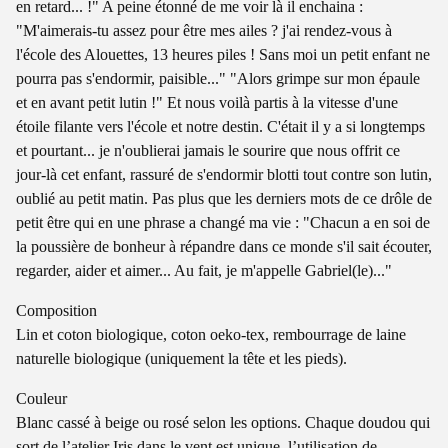
en retard... !" A peine étonné de me voir là il enchaina :
"M'aimerais-tu assez pour être mes ailes ? j'ai rendez-vous à
l'école des Alouettes, 13 heures piles ! Sans moi un petit enfant ne
pourra pas s'endormir, paisible..." "Alors grimpe sur mon épaule
et en avant petit lutin !" Et nous voilà partis à la vitesse d'une
étoile filante vers l'école et notre destin. C'était il y a si longtemps
et pourtant... je n'oublierai jamais le sourire que nous offrit ce
jour-là cet enfant, rassuré de s'endormir blotti tout contre son lutin,
oublié au petit matin. Pas plus que les derniers mots de ce drôle de
petit être qui en une phrase a changé ma vie : "Chacun a en soi de
la poussière de bonheur à répandre dans ce monde s'il sait écouter,
regarder, aider et aimer... Au fait, je m'appelle Gabriel(le)..."
Composition
Lin et coton biologique, coton oeko-tex, rembourrage de laine
naturelle biologique (uniquement la tête et les pieds).
Couleur
Blanc cassé à beige ou rosé selon les options. Chaque doudou qui
sort de l’atelier Iris dans le vent est unique, l’utilisation de