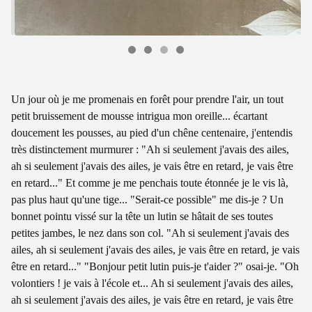
Un jour où je me promenais en forêt pour prendre l'air, un tout
petit bruissement de mousse intrigua mon oreille... écartant
doucement les pousses, au pied d'un chêne centenaire, j'entendis
très distinctement murmurer : "Ah si seulement j'avais des ailes,
ah si seulement j'avais des ailes, je vais être en retard, je vais être
en retard..." Et comme je me penchais toute étonnée je le vis là,
pas plus haut qu'une tige... "Serait-ce possible" me dis-je ? Un
bonnet pointu vissé sur la tête un lutin se hâtait de ses toutes
petites jambes, le nez dans son col. "Ah si seulement j'avais des
ailes, ah si seulement j'avais des ailes, je vais être en retard, je vais
être en retard..." "Bonjour petit lutin puis-je t'aider ?" osai-je. "Oh
volontiers ! je vais à l'école et... Ah si seulement j'avais des ailes,
ah si seulement j'avais des ailes, je vais être en retard, je vais être