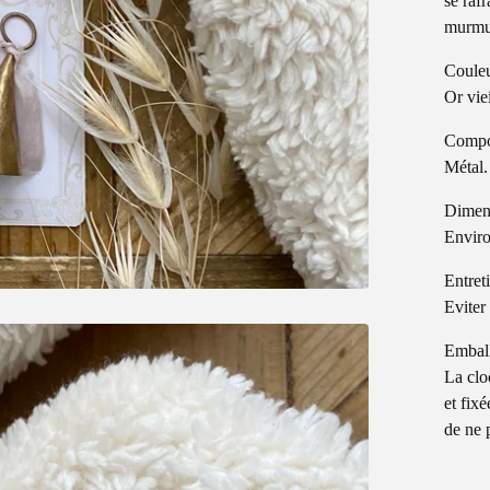
se raf
murmu
Coule
Or viei
Compo
Métal.
Dimen
Enviro
Entret
Eviter 
Embal
La clo
et fixé
de ne 