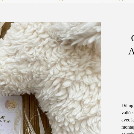
Diling
vallée
avec l
montag