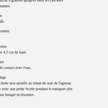
raîchir à grandes gorgées dans les cascades
rantes.
ur
lli.
sition
sion
n 4,5 cm de haut.
ien
le contact avec l'eau.
lage
chette sera ajoutée au ruban de soie de l'agneau
e avec une petite ficelle pendant le transport afin
pas bouger ni résonner.